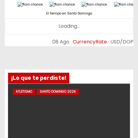
-
-
-
-
El tiempo en Santo Domingo
Loading...
08 Ago ·
CurrencyRate
· USD/DOP
¡Lo que te perdiste!
ATLETISMO
SANTO DOMINGO 2026